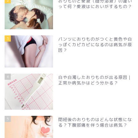
2
おりものと愛液（膣分泌液）の違い
って何？愛液はにおいがするもの？
3
パンツにおりものがつくと黄色や白
っぽくカピカピになるのは病気が原
因？
4
白や白濁したおりものが出る原因｜
正常か病気かはどう分かる？
5
閉経後のおりものはどんな状態にな
る？下腹部痛を伴う場合は病気？