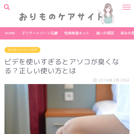
HOME
デリケートゾーン石鹸
性病検査キット
臭いの原因
痒みの
デリケートゾーンケア
ビデを使いすぎるとアソコが臭くな
る？正しい使い方とは
2018年2月28日