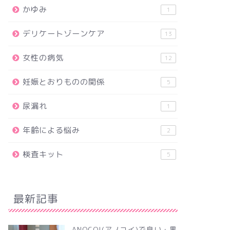
かゆみ
1
デリケートゾーンケア
13
女性の病気
12
妊娠とおりものの関係
5
尿漏れ
1
年齢による悩み
2
検査キット
5
最新記事
ANOCOI(アノコイ)で臭い・黒