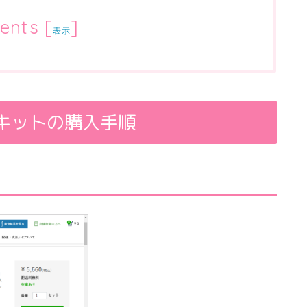
ents
[
]
表示
キットの購入手順