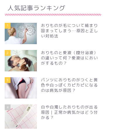
人気記事ランキング
おりものが毛について絡まり
1
固まってしまう…原因と正し
い対処法
おりものと愛液（膣分泌液）
2
の違いって何？愛液はにおい
がするもの？
パンツにおりものがつくと黄
3
色や白っぽくカピカピになる
のは病気が原因？
白や白濁したおりものが出る
4
原因｜正常か病気かはどう分
かる？