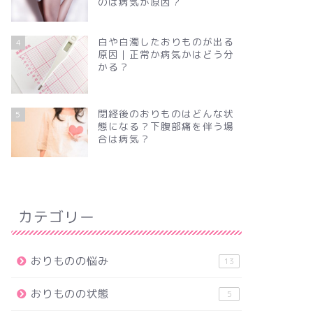
のは病気が原因？
白や白濁したおりものが出る
4
原因｜正常か病気かはどう分
かる？
閉経後のおりものはどんな状
5
態になる？下腹部痛を伴う場
合は病気？
カテゴリー
おりものの悩み
13
おりものの状態
5