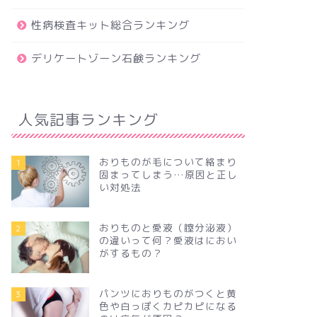
性病検査キット総合ランキング
デリケートゾーン石鹸ランキング
人気記事ランキング
おりものが毛について絡まり
1
固まってしまう…原因と正し
い対処法
おりものと愛液（膣分泌液）
2
の違いって何？愛液はにおい
がするもの？
パンツにおりものがつくと黄
3
色や白っぽくカピカピになる