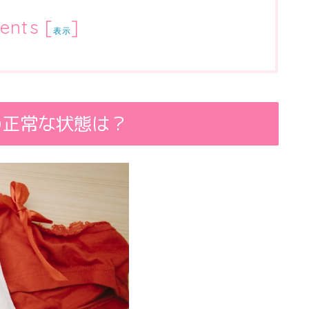
ents
[
]
表示
の正常な状態は？