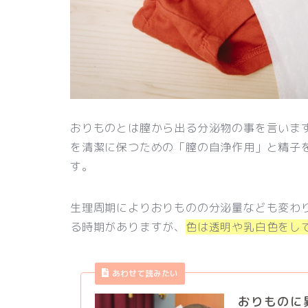
おりものとは膣から出る分泌物の事を言いま
を清潔に保つための「膣の自浄作用」と精子
す。
生理周期によりおりものの分泌量なども変わ
る時期がありますが、
色は透明や乳白色をし
あわせて読みたい
おりものに