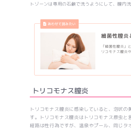
トゾーンは専用の石鹸で洗うようにして、膣内
あわせて読みたい
細菌性膣炎
「細菌性膣炎」
リコモナス膣炎や
トリコモナス膣炎
トリコモナス膣炎に感染していると、泡状の
す。トリコモナス膣炎はトリコモナス原虫と
経路は性行為ですが、温泉やプール、同じタ