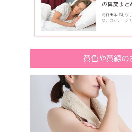
の異変まと
毎日出る『おり
り、カッテージチ
黄色や黄緑の