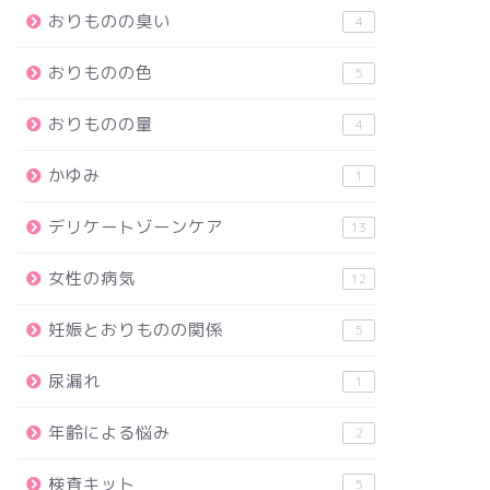
おりものの臭い
4
おりものの色
5
おりものの量
4
かゆみ
1
デリケートゾーンケア
13
女性の病気
12
妊娠とおりものの関係
5
尿漏れ
1
年齢による悩み
2
検査キット
5